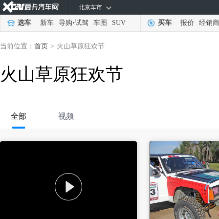
北京车市
选车
新车
导购
•
试驾
车图
SUV
买车
报价
经销
当前位置：
首页
>
火山草原狂欢节
火山草原狂欢节
全部
视频