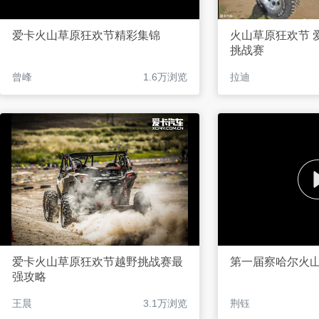
爱卡火山草原狂欢节精彩集锦
火山草原狂欢节 
挑战赛
曾峰
1.6万浏览
拉迪
爱卡火山草原狂欢节越野挑战赛最
第一届察哈尔火
强攻略
王晨
3.1万浏览
荆钰