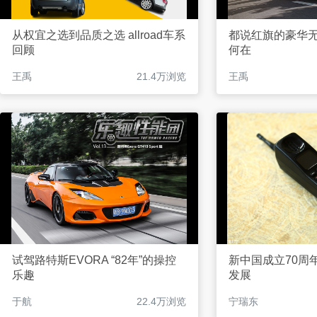
从权宜之选到品质之选 allroad车系
都说红旗的豪华无
回顾
何在
王禹
21.4万浏览
王禹
试驾路特斯EVORA “82年”的操控
新中国成立70周
乐趣
发展
于航
22.4万浏览
宁瑞东