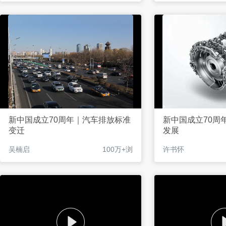
新中国成立70周年｜汽车排放标准
新中国成立70周
变迁
发展
吴楠启
100万+浏
许书怀
览