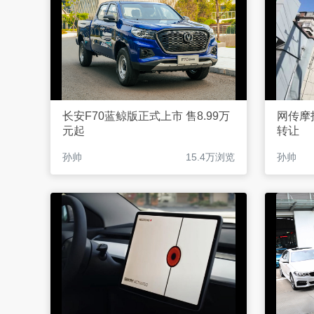
长安F70蓝鲸版正式上市 售8.99万
网传摩
元起
转让
孙帅
15.4万浏览
孙帅