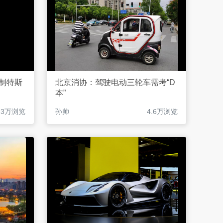
制特斯
北京消协：驾驶电动三轮车需考“D
本”
.3万浏览
孙帅
4.6万浏览