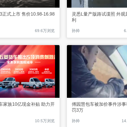
03正式上市 售价10.98-16.98
灵悉L量产版路试谍照 外观
利
69.6万浏览
孙帅
6
车家族10亿现金补贴 助力开
傅园慧包车被加价事件涉事
罚3万
10.5万浏览
孙帅
1