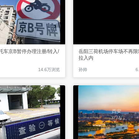
托车京B暂停办理注册/转入/
岳阳三荷机场停车场不再限
拉入内
14.6万浏览
孙帅
6