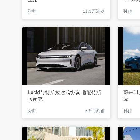
孙帅
11.3万浏览
孙帅
Lucid与特斯拉达成协议 适配特斯
蔚来1
拉超充
应
孙帅
5.9万浏览
孙帅