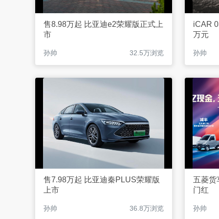
售8.98万起 比亚迪e2荣耀版正式上
iCAR 
市
万元
孙帅
32.5万浏览
孙帅
售7.98万起 比亚迪秦PLUS荣耀版
五菱货
上市
门红
孙帅
36.8万浏览
孙帅