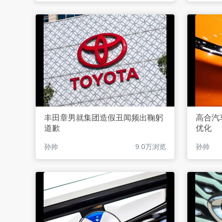
丰田章男就集团造假丑闻频出鞠躬
高合汽
道歉
优化
孙帅
9.0万浏览
孙帅