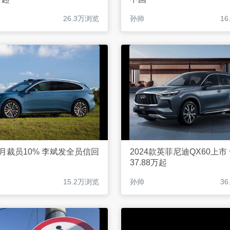
26.3万浏览
孙帅
1
1月裁员10% 李斌发全员信回
2024款英菲尼迪QX60上市
37.88万起
15.2万浏览
孙帅
3