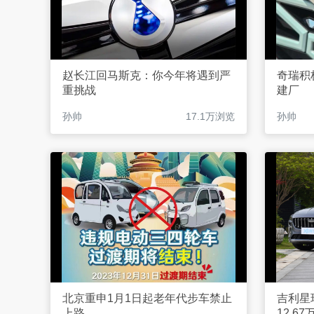
赵长江回马斯克：你今年将遇到严
奇瑞积
重挑战
建厂
孙帅
17.1万浏览
孙帅
北京重申1月1日起老年代步车禁止
吉利星
上路
12.67