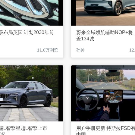
极布局英国 计划2030年前
蔚来全域领航辅助NOP+将
盖134城
11.0万浏览
孙帅
1
瑞L智擎星越L智擎上市
用户手册更新 特斯拉FSD
万起
中国