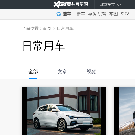
北京车市
选车
新车
导购
•
试驾
车图
SUV
当前位置：
首页
>
日常用车
日常用车
全部
文章
视频