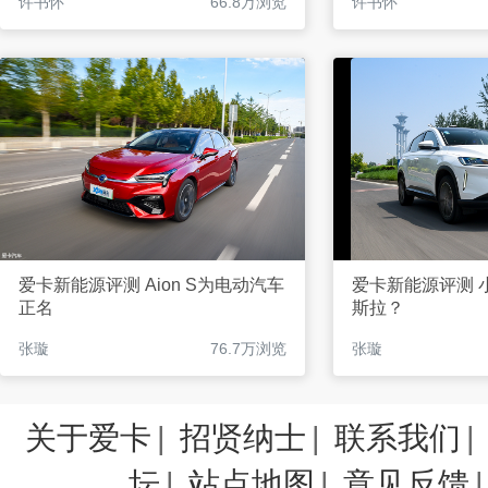
许书怀
66.8万浏览
许书怀
爱卡新能源评测 Aion S为电动汽车
爱卡新能源评测 
正名
斯拉？
张璇
76.7万浏览
张璇
关于爱卡
|
招贤纳士
|
联系我们
|
坛
|
站点地图
|
意见反馈