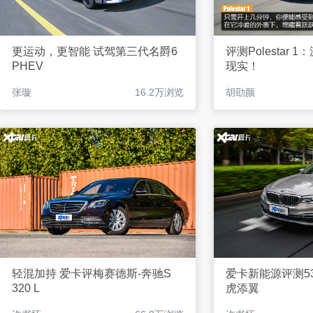
更运动，更智能 试驾第三代名爵6
评测Polestar
PHEV
现实！
张璇
16.2万浏览
胡劭颜
轻混加持 爱卡评梅赛德斯-奔驰S
爱卡新能源评测53
320 L
虎添翼