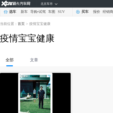
北京车市
选车
新车
导购
•
试驾
车图
SUV
买车
报价
经销
当前位置：
首页
>
疫情宝宝健康
疫情宝宝健康
全部
文章