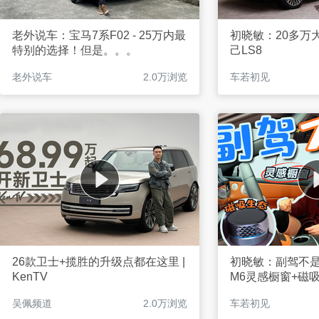
老外说车：宝马7系F02 - 25万内最
初晓敏：20多万
特别的选择！但是。。。
己LS8
老外说车
2.0万浏览
车若初见
26款卫士+揽胜的升级点都在这里 |
初晓敏：副驾不是
KenTV
M6灵感橱窗+磁
吴佩频道
2.0万浏览
车若初见